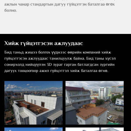
ажлын чанар стандартын дагуу гүйцэтгэн баталгаа өгөх
болно.
Хийж гүйцэтгэсэн ажлуудаас
Бид таньд жишээ болгох үүднээс өөрийн компаний хийж
гүйцэтгэсэн ажлуудаас танилцуулж байна. Бид таны хүсэл
сонирхолд нийцүүлэн 3D зураг гарган батлагдсан зургийн
дагуух тооцоогоор ажил гүйцэтгэл хийж баталгаа өгнө.