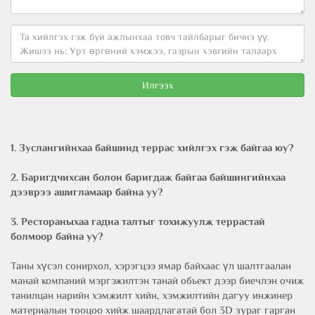
Илгээх
1. Зуслангийнхаа байшинд террас хийлгэх гэж байгаа юу?
2. Баригдчихсан болон баригдаж байгаа байшингийнхаа
дээврээ ашигламаар байна уу?
3. Рестораныхаа гадна талтыг тохижуулж террастай
болмоор байна уу?
Таны хүсэл сонирхол, хэрэгцээ ямар байхаас үл шалтгаалан
манай компаний мэргэжилтэн танай обьект дээр биечлэн очиж
танилцан нарийн хэмжилт хийн, хэмжилтийн дагуу инжинер
материалын тооцоо хийж шаардлагатай бол 3D зураг гарган