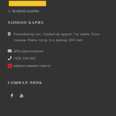
МЭДЭЭ МЭДЭЭЛЭЛ
ХОЛБОО БАРИХ
ХОЛБОО БАРИХ
Улаанбаатар хот, Сүхбаатар дүүрэг, 3-р хороо, Усны
гудамж, Рояль тауэр, 6-р давхар, 603 тоот
office@luxwood.mn
+976 7511-7017
шийдэл.өөрөө.сэдвээс
СОШИАЛ ЛИНК